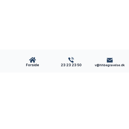
Forside
23 23 23 50
v@hhbegravelse.dk
Bachs
Begravelse
Som lokal bedemand i Herning får du en
omsorgsfuld og nærværende bedemand. Vi hjælper
dig med begravelsen/bisættelsen, når du har mistet.